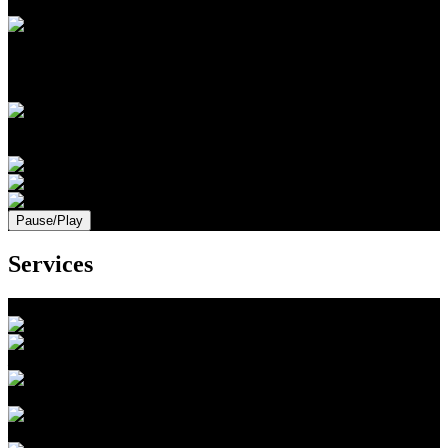
Technické vybavenie pre tie najnáročnejšie projekty
Prezrite si náš aktuálny strojový park
Búracie práce
Pause/Play
Services
Zemné a výkopové práce
Demontáž oceľových konštrukcií
Búracie práce
Recyklácia stavebných odpadov