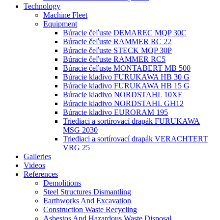
Technology
Machine Fleet
Equipment
Búracie čeľuste DEMAREC MQP 30C
Búracie čeľuste RAMMER RC 22
Búracie čeľuste STECK MQP 30P
Búracie čeľuste RAMMER RC5
Búracie čeľuste MONTABERT MB 500
Búracie kladivo FURUKAWA HB 30 G
Búracie kladivo FURUKAWA HB 15 G
Búracie kladivo NORDSTAHL 10XE
Búracie kladivo NORDSTAHL GH12
Búracie kladivo EURORAM 195
Triediaci a sortírovací drapák FURUKAWA
MSG 2030
Triediaci a sortírovací drapák VERACHTERT
VRG 25
Galleries
Videos
References
Demolitions
Steel Structures Dismantling
Earthworks And Excavation
Construction Waste Recycling
Asbestos And Hazardous Waste Disposal