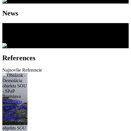
News
YouTube Kanál GAVKUM SK
Spustili sme náš YouTube Kanál
References
Najnovšie Referencie
Demolácia
objektu SOU
- SPaP
Bratislava
Demolácia
objektu SOU