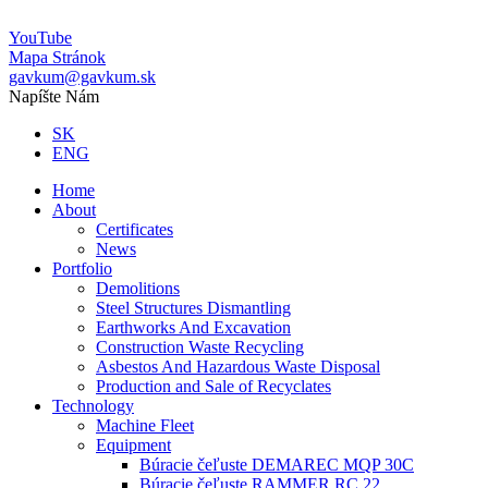
YouTube
Mapa Stránok
gavkum@gavkum.sk
Napíšte Nám
SK
ENG
Home
About
Certificates
News
Portfolio
Demolitions
Steel Structures Dismantling
Earthworks And Excavation
Construction Waste Recycling
Asbestos And Hazardous Waste Disposal
Production and Sale of Recyclates
Technology
Machine Fleet
Equipment
Búracie čeľuste DEMAREC MQP 30C
Búracie čeľuste RAMMER RC 22