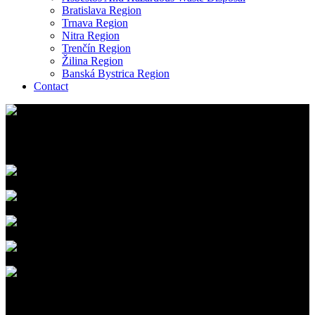
Bratislava Region
Trnava Region
Nitra Region
Trenčín Region
Žilina Region
Banská Bystrica Region
Contact
Vytvárame nový priestor na starom už 25 rokov
Prezrite si naše portfólio
Búracie práce
Demontáž oceľových konštrukcií
Zemné a výkopové práce
Recyklácia stavebných odpadov
Viac ako 100 úspešne zrealizovaných projektov
Prezrite si naše referencie