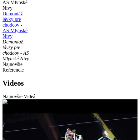
Demontáž
lávky pre
chodcov -
AS Mlynské
Nivy
Demontáž
lávky pre
chodcov - AS
Mlynské Nivy
Najnovšie
Referencie
Videos
Najnovšie Videá
Odstránenie lávky pre chodcov-3- AS Mlynské Nivy BA