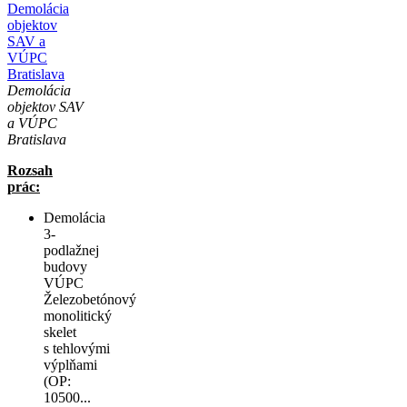
Demolácia
objektov
SAV a
VÚPC
Bratislava
Demolácia
objektov SAV
a VÚPC
Bratislava
Rozsah
prác:
Demolácia
3-
podlažnej
budovy
VÚPC
Železobetónový
monolitický
skelet
s tehlovými
výplňami
(OP:
10500...