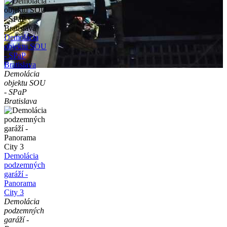
Demolácia
objektu SOU
- SPaP
Bratislava
Demolácia
objektu SOU
- SPaP
Bratislava
Demolácia
podzemných
garáží -
Panorama
City 3
Demolácia
podzemných
garáží -