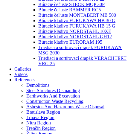
Búracie čeľuste STECK MQP 30P
Búracie čeľuste RAMMER RC5
Búracie čeľuste MONTABERT MB 500
Búracie kladivo FURUKAWA HB 30 G
Búracie kladivo FURUKAWA HB 15 G
Búracie kladivo NORDSTAHL 10XE
Búracie kladivo NORDSTAHL GH12
Búracie kladivo EURORAM 195
Triediaci a sortírovací drapák FURUKAWA
MSG 2030
Triediaci a sortírovací drapák VERACHTERT
VRG 25
Galleries
Videos
References
Demolitions
Steel Structures Dismantling
Earthworks And Excavation
Construction Waste Recycling
Asbestos And Hazardous Waste Disposal
Bratislava Region
Trnava Region
Nitra Region
Trenčín Region
Žilina Region