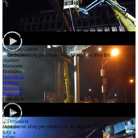
Galleries
Najnovšie Galérie
Odstránenie lávky pre chodcov-7- AS Mlynské Nivy BA
Demolácia
objektov
Marianum
Bratislava
Demolácia
objektov
Marianum
Bratislava
Odstránenie lávky pre chodcov-5- AS Mlynské Nivy BA